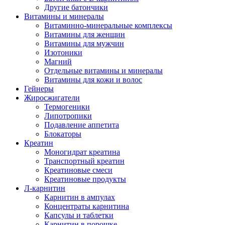
Другие батончики
Витамины и минералы
Витаминно-минеральные комплексы
Витамины для женщин
Витамины для мужчин
Изотоники
Магний
Отдельные витамины и минералы
Витамины для кожи и волос
Гейнеры
Жиросжигатели
Термогеники
Липотропики
Подавление аппетита
Блокаторы
Креатин
Моногидрат креатина
Транспортный креатин
Креатиновые смеси
Креатиновые продукты
Л-карнитин
Карнитин в ампулах
Концентраты карнитина
Капсулы и таблетки
Карнитин в порошке