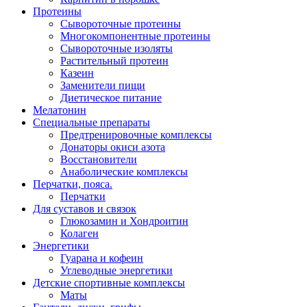
Протеины
Сывороточные протеины
Многокомпонентные протеины
Сывороточные изоляты
Растительный протеин
Казеин
Заменители пищи
Диетическое питание
Мелатонин
Специальные препараты
Предтренировочные комплексы
Донаторы окиси азота
Восстановители
Анаболические комплексы
Перчатки, пояса.
Перчатки
Для суставов и связок
Глюкозамин и Хондроитин
Колаген
Энергетики
Гуарана и кофеин
Углеводные энергетики
Детские спортивные комплексы
Маты