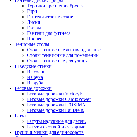
Гантели, диски, грифы
Турники,крепления,брусья.
Гири
Гантели атлетические
Диски
Грифы
Гантели для фитнеса
Прочее
Тенисные столы
Столы теннисные антивандальные
Столы теннисные для помещений
Столы теннисные для улицы
Шведские стенки
Из сосны
Из бука
Из дуба
Беговые дорожки
Беговые дорожки VictoryFit
Беговые дорожки CardioPower
Беговые дорожки ITOSIMA
Беговые дорожки Laufstein.
Батуты
Батуты надувные для детей.
Батуты с сеткой и складные.
Груши и мешки для единоборств