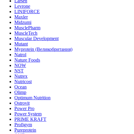
Larsen
Levrone
LINIFORCE
Maxler
Midzumi
MusclePharm
MuscleTech
Muscular Development
Mutant
Myprotein (Великобритания)
Natrol
Nature Foods
NOW
NST
Nutrex
Nutricost
Ocean
Olimp
Optimum Nutrition
Ostrovit
Power Pro
Power System
PRIME KRAFT
Profigym
Pureprotein