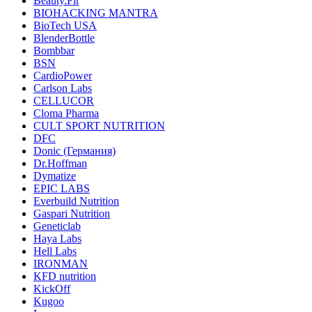
Beauty.Fit
BIOHACKING MANTRA
BioTech USA
BlenderBottle
Bombbar
BSN
CardioPower
Carlson Labs
CELLUCOR
Cloma Pharma
CULT SPORT NUTRITION
DFC
Donic (Германия)
Dr.Hoffman
Dymatize
EPIC LABS
Everbuild Nutrition
Gaspari Nutrition
Geneticlab
Haya Labs
Hell Labs
IRONMAN
KFD nutrition
KickOff
Kugoo