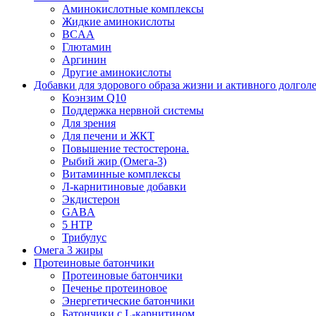
Аминокислотные комплексы
Жидкие аминокислоты
BCAA
Глютамин
Аргинин
Другие аминокислоты
Добавки для здорового образа жизни и активного долгол
Коэнзим Q10
Поддержка нервной системы
Для зрения
Для печени и ЖКТ
Повышение тестостерона.
Рыбий жир (Омега-3)
Витаминные комплексы
Л-карнитиновые добавки
Экдистерон
GABA
5 HTP
Трибулус
Омега 3 жиры
Протеиновые батончики
Протеиновые батончики
Печенье протеиновое
Энергетические батончики
Батончики с L-карнитином