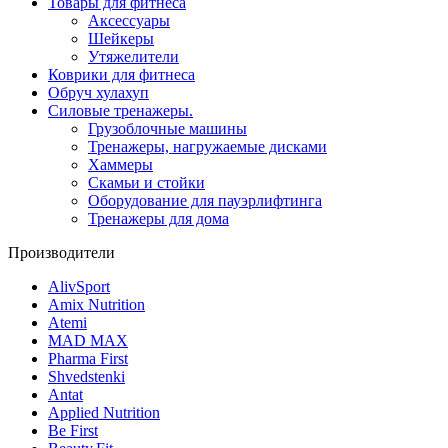
Товары для фитнеса
Aксессуары
Шейкеры
Утяжелители
Коврики для фитнеса
Обруч хулахуп
Силовые тренажеры.
Грузоблочные машины
Тренажеры, нагружаемые дисками
Хаммеры
Скамьи и стойки
Оборудование для пауэрлифтинга
Тренажеры для дома
Производители
AlivSport
Amix Nutrition
Atemi
MAD MAX
Pharma First
Shvedstenki
Antat
Applied Nutrition
Be First