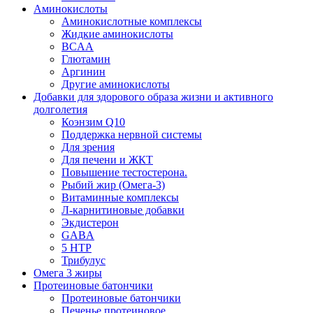
Аминокислоты
Аминокислотные комплексы
Жидкие аминокислоты
BCAA
Глютамин
Аргинин
Другие аминокислоты
Добавки для здорового образа жизни и активного
долголетия
Коэнзим Q10
Поддержка нервной системы
Для зрения
Для печени и ЖКТ
Повышение тестостерона.
Рыбий жир (Омега-3)
Витаминные комплексы
Л-карнитиновые добавки
Экдистерон
GABA
5 HTP
Трибулус
Омега 3 жиры
Протеиновые батончики
Протеиновые батончики
Печенье протеиновое