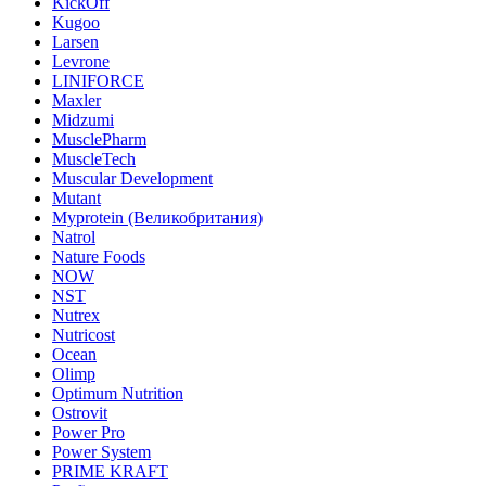
KickOff
Kugoo
Larsen
Levrone
LINIFORCE
Maxler
Midzumi
MusclePharm
MuscleTech
Muscular Development
Mutant
Myprotein (Великобритания)
Natrol
Nature Foods
NOW
NST
Nutrex
Nutricost
Ocean
Olimp
Optimum Nutrition
Ostrovit
Power Pro
Power System
PRIME KRAFT