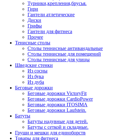
Турники,крепления,брусья.
Гири
Гантели атлетические
Диски
Грифы
Гантели для фитнеса
Прочее
Тенисные столы
Столы теннисные антивандальные
Столы теннисные для помещений
Столы теннисные для улицы
Шведские стенки
Из сосны
Из бука
Из дуба
Беговые дорожки
Беговые дорожки VictoryFit
Беговые дорожки CardioPower
Беговые дорожки ITOSIMA
Беговые дорожки Laufstein.
Батуты
Батуты надувные для детей.
Батуты с сеткой и складные.
Груши и мешки для единоборств
Товары для фитнеса