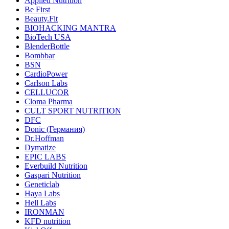
Applied Nutrition
Be First
Beauty.Fit
BIOHACKING MANTRA
BioTech USA
BlenderBottle
Bombbar
BSN
CardioPower
Carlson Labs
CELLUCOR
Cloma Pharma
CULT SPORT NUTRITION
DFC
Donic (Германия)
Dr.Hoffman
Dymatize
EPIC LABS
Everbuild Nutrition
Gaspari Nutrition
Geneticlab
Haya Labs
Hell Labs
IRONMAN
KFD nutrition