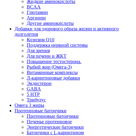
Жидкие аминокислоты
BCAA
Глютамин
Аргинин
Другие аминокислоты
Добавки для здорового образа жизни и активного
долголетия
Коэнзим Q10
Поддержка нервной системы
Для зрения
Для печени и ЖКТ
Повышение тестостерона.
Рыбий жир (Омега-3)
Витаминные комплексы
Л-карнитиновые добавки
Экдистерон
GABA
5 HTP
Трибулус
Омега 3 жиры
Протеиновые батончики
Протеиновые батончики
Печенье протеиновое
Энергетические батончики
Батончики с L-карнитином