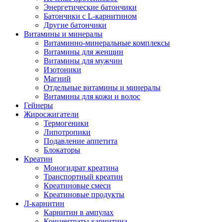
Энергетические батончики
Батончики с L-карнитином
Другие батончики
Витамины и минералы
Витаминно-минеральные комплексы
Витамины для женщин
Витамины для мужчин
Изотоники
Магний
Отдельные витамины и минералы
Витамины для кожи и волос
Гейнеры
Жиросжигатели
Термогеники
Липотропики
Подавление аппетита
Блокаторы
Креатин
Моногидрат креатина
Транспортный креатин
Креатиновые смеси
Креатиновые продукты
Л-карнитин
Карнитин в ампулах
Концентраты карнитина