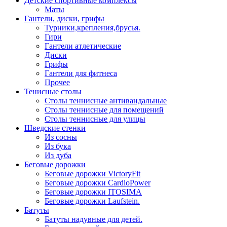
Детские спортивные комплексы
Маты
Гантели, диски, грифы
Турники,крепления,брусья.
Гири
Гантели атлетические
Диски
Грифы
Гантели для фитнеса
Прочее
Тенисные столы
Столы теннисные антивандальные
Столы теннисные для помещений
Столы теннисные для улицы
Шведские стенки
Из сосны
Из бука
Из дуба
Беговые дорожки
Беговые дорожки VictoryFit
Беговые дорожки CardioPower
Беговые дорожки ITOSIMA
Беговые дорожки Laufstein.
Батуты
Батуты надувные для детей.