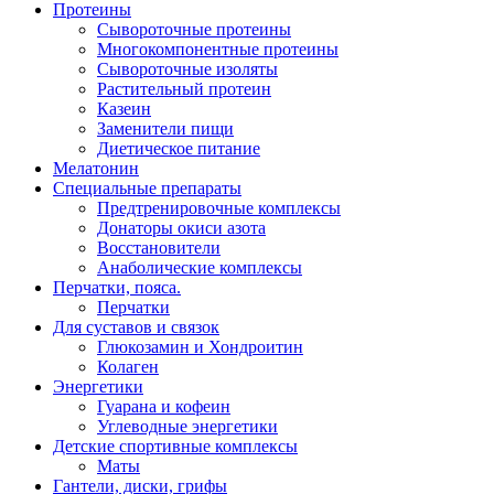
Протеины
Сывороточные протеины
Многокомпонентные протеины
Сывороточные изоляты
Растительный протеин
Казеин
Заменители пищи
Диетическое питание
Мелатонин
Специальные препараты
Предтренировочные комплексы
Донаторы окиси азота
Восстановители
Анаболические комплексы
Перчатки, пояса.
Перчатки
Для суставов и связок
Глюкозамин и Хондроитин
Колаген
Энергетики
Гуарана и кофеин
Углеводные энергетики
Детские спортивные комплексы
Маты
Гантели, диски, грифы