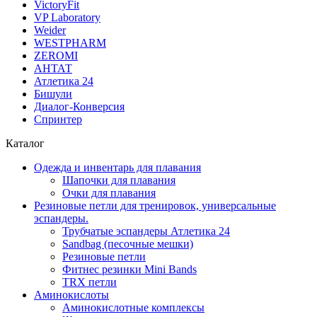
VictoryFit
VP Laboratory
Weider
WESTPHARM
ZEROMI
АНТАТ
Атлетика 24
Бишули
Диалог-Конверсия
Спринтер
Каталог
Одежда и инвентарь для плавания
Шапочки для плавания
Очки для плавания
Резиновые петли для тренировок, универсальные
эспандеры.
Трубчатые эспандеры Атлетика 24
Sandbag (песочные мешки)
Резиновые петли
Фитнес резинки Mini Bands
TRX петли
Аминокислоты
Аминокислотные комплексы