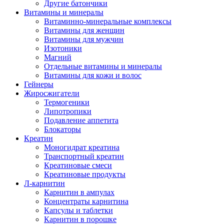
Другие батончики
Витамины и минералы
Витаминно-минеральные комплексы
Витамины для женщин
Витамины для мужчин
Изотоники
Магний
Отдельные витамины и минералы
Витамины для кожи и волос
Гейнеры
Жиросжигатели
Термогеники
Липотропики
Подавление аппетита
Блокаторы
Креатин
Моногидрат креатина
Транспортный креатин
Креатиновые смеси
Креатиновые продукты
Л-карнитин
Карнитин в ампулах
Концентраты карнитина
Капсулы и таблетки
Карнитин в порошке