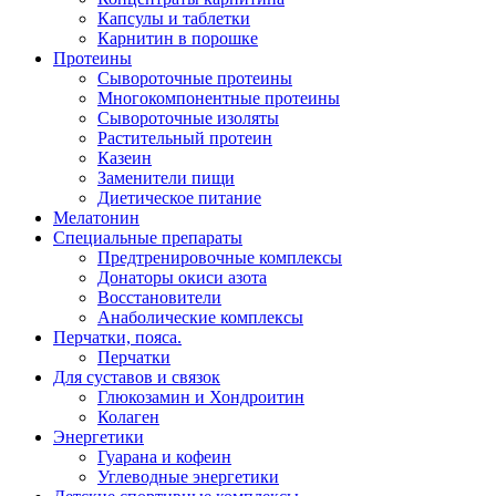
Капсулы и таблетки
Карнитин в порошке
Протеины
Сывороточные протеины
Многокомпонентные протеины
Сывороточные изоляты
Растительный протеин
Казеин
Заменители пищи
Диетическое питание
Мелатонин
Специальные препараты
Предтренировочные комплексы
Донаторы окиси азота
Восстановители
Анаболические комплексы
Перчатки, пояса.
Перчатки
Для суставов и связок
Глюкозамин и Хондроитин
Колаген
Энергетики
Гуарана и кофеин
Углеводные энергетики