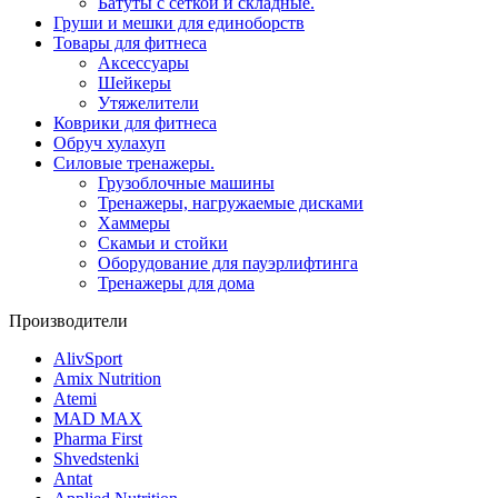
Батуты с сеткой и складные.
Груши и мешки для единоборств
Товары для фитнеса
Aксессуары
Шейкеры
Утяжелители
Коврики для фитнеса
Обруч хулахуп
Силовые тренажеры.
Грузоблочные машины
Тренажеры, нагружаемые дисками
Хаммеры
Скамьи и стойки
Оборудование для пауэрлифтинга
Тренажеры для дома
Производители
AlivSport
Amix Nutrition
Atemi
MAD MAX
Pharma First
Shvedstenki
Antat