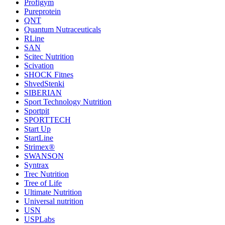
Profigym
Pureprotein
QNT
Quantum Nutraceuticals
RLine
SAN
Scitec Nutrition
Scivation
SHOCK Fitnes
ShvedStenki
SIBERIAN
Sport Technology Nutrition
Sportpit
SPORTTECH
Start Up
StartLine
Strimex®
SWANSON
Syntrax
Trec Nutrition
Tree of Life
Ultimate Nutrition
Universal nutrition
USN
USPLabs