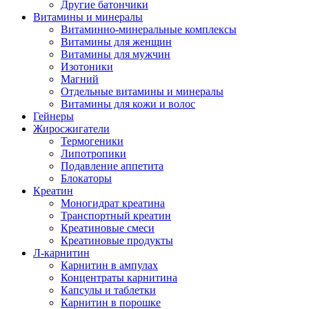
Другие батончики
Витамины и минералы
Витаминно-минеральные комплексы
Витамины для женщин
Витамины для мужчин
Изотоники
Магний
Отдельные витамины и минералы
Витамины для кожи и волос
Гейнеры
Жиросжигатели
Термогеники
Липотропики
Подавление аппетита
Блокаторы
Креатин
Моногидрат креатина
Транспортный креатин
Креатиновые смеси
Креатиновые продукты
Л-карнитин
Карнитин в ампулах
Концентраты карнитина
Капсулы и таблетки
Карнитин в порошке