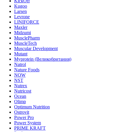
KickOff
Kugoo
Larsen
Levrone
LINIFORCE
Maxler
Midzumi
MusclePharm
MuscleTech
Muscular Development
Mutant
Myprotein (Великобритания)
Natrol
Nature Foods
NOW
NST
Nutrex
Nutricost
Ocean
Olimp
Optimum Nutrition
Ostrovit
Power Pro
Power System
PRIME KRAFT