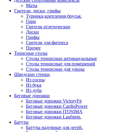
Детские спортивные комплексы
Маты
Гантели, диски, грифы
Турники,крепления,брусья.
Гири
Гантели атлетические
Диски
Грифы
Гантели для фитнеса
Прочее
Тенисные столы
Столы теннисные антивандальные
Столы теннисные для помещений
Столы теннисные для улицы
Шведские стенки
Из сосны
Из бука
Из дуба
Беговые дорожки
Беговые дорожки VictoryFit
Беговые дорожки CardioPower
Беговые дорожки ITOSIMA
Беговые дорожки Laufstein.
Батуты
Батуты надувные для детей.