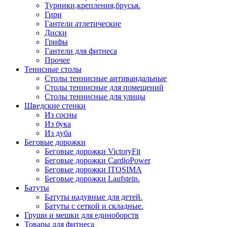
Турники,крепления,брусья.
Гири
Гантели атлетические
Диски
Грифы
Гантели для фитнеса
Прочее
Тенисные столы
Столы теннисные антивандальные
Столы теннисные для помещений
Столы теннисные для улицы
Шведские стенки
Из сосны
Из бука
Из дуба
Беговые дорожки
Беговые дорожки VictoryFit
Беговые дорожки CardioPower
Беговые дорожки ITOSIMA
Беговые дорожки Laufstein.
Батуты
Батуты надувные для детей.
Батуты с сеткой и складные.
Груши и мешки для единоборств
Товары для фитнеса