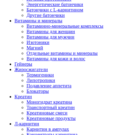
Энергетические батончики
Батончики с L-карнитином
Другие батончики
Витамины и минералы
Витаминно-минеральные комплексы
Витамины для женщин
Витамины для мужчин
Изотоники
Магний
Отдельные витамины и минералы
Витамины для кожи и волос
Гейнеры
Жиросжигатели
Термогеники
Липотропики
Подавление аппетита
Блокаторы
Креатин
Моногидрат креатина
Транспортный креатин
Креатиновые смеси
Креатиновые продукты
Л-карнитин
Карнитин в ампулах
Концентраты карнитина