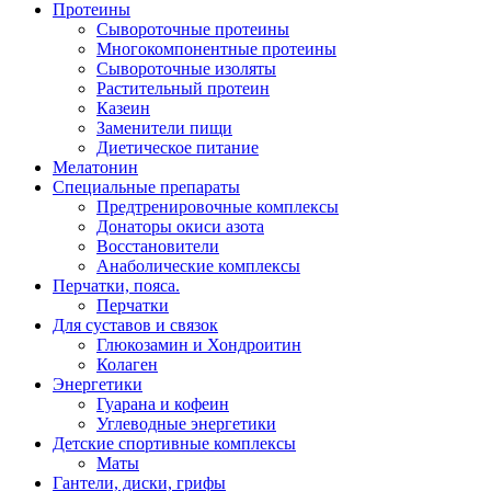
Протеины
Сывороточные протеины
Многокомпонентные протеины
Сывороточные изоляты
Растительный протеин
Казеин
Заменители пищи
Диетическое питание
Мелатонин
Специальные препараты
Предтренировочные комплексы
Донаторы окиси азота
Восстановители
Анаболические комплексы
Перчатки, пояса.
Перчатки
Для суставов и связок
Глюкозамин и Хондроитин
Колаген
Энергетики
Гуарана и кофеин
Углеводные энергетики
Детские спортивные комплексы
Маты
Гантели, диски, грифы