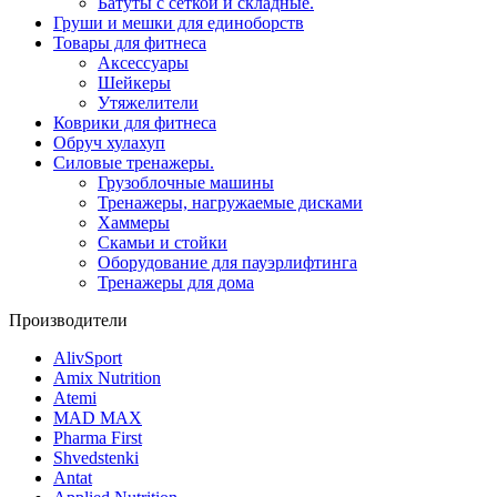
Батуты с сеткой и складные.
Груши и мешки для единоборств
Товары для фитнеса
Aксессуары
Шейкеры
Утяжелители
Коврики для фитнеса
Обруч хулахуп
Силовые тренажеры.
Грузоблочные машины
Тренажеры, нагружаемые дисками
Хаммеры
Скамьи и стойки
Оборудование для пауэрлифтинга
Тренажеры для дома
Производители
AlivSport
Amix Nutrition
Atemi
MAD MAX
Pharma First
Shvedstenki
Antat