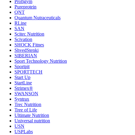
Profigym
Pureprotein
QNT
Quantum Nutraceuticals
RLine
SAN
Scitec Nutrition
Scivation
SHOCK Fitnes
ShvedStenki
SIBERIAN
Sport Technology Nutrition
Sportpit
SPORTTECH
Start Up
StartLine
Strimex®
SWANSON
Syntrax
Trec Nutrition
Tree of Life
Ultimate Nutrition
Universal nutrition
USN
USPLabs