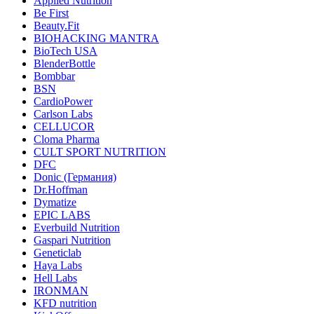
Applied Nutrition
Be First
Beauty.Fit
BIOHACKING MANTRA
BioTech USA
BlenderBottle
Bombbar
BSN
CardioPower
Carlson Labs
CELLUCOR
Cloma Pharma
CULT SPORT NUTRITION
DFC
Donic (Германия)
Dr.Hoffman
Dymatize
EPIC LABS
Everbuild Nutrition
Gaspari Nutrition
Geneticlab
Haya Labs
Hell Labs
IRONMAN
KFD nutrition