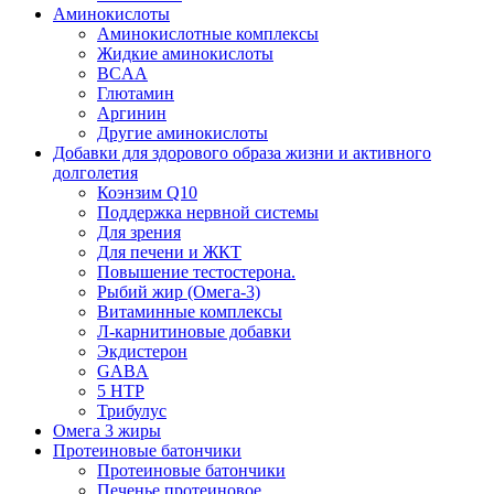
Аминокислоты
Аминокислотные комплексы
Жидкие аминокислоты
BCAA
Глютамин
Аргинин
Другие аминокислоты
Добавки для здорового образа жизни и активного
долголетия
Коэнзим Q10
Поддержка нервной системы
Для зрения
Для печени и ЖКТ
Повышение тестостерона.
Рыбий жир (Омега-3)
Витаминные комплексы
Л-карнитиновые добавки
Экдистерон
GABA
5 HTP
Трибулус
Омега 3 жиры
Протеиновые батончики
Протеиновые батончики
Печенье протеиновое