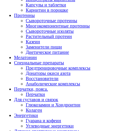
Капсулы и таблетки
Карнитин в порошке
Протеины
Сывороточные протеины
Многокомпонентные протеины
Сывороточные изоляты
Растительный протеин
Казеин
Заменители пищи
Диетическое питание
Мелатонин
Специальные препараты
Предтренировочные комплексы
Донаторы окиси азота
Восстановители
Анаболические комплексы
Перчатки, пояса.
Перчатки
Для суставов и связок
Глюкозамин и Хондроитин
Колаген
Энергетики
Гуарана и кофеин
Углеводные энергетики