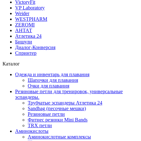
VictoryFit
VP Laboratory
Weider
WESTPHARM
ZEROMI
АНТАТ
Атлетика 24
Бишули
Диалог-Конверсия
Спринтер
Каталог
Одежда и инвентарь для плавания
Шапочки для плавания
Очки для плавания
Резиновые петли для тренировок, универсальные
эспандеры.
Трубчатые эспандеры Атлетика 24
Sandbag (песочные мешки)
Резиновые петли
Фитнес резинки Mini Bands
TRX петли
Аминокислоты
Аминокислотные комплексы