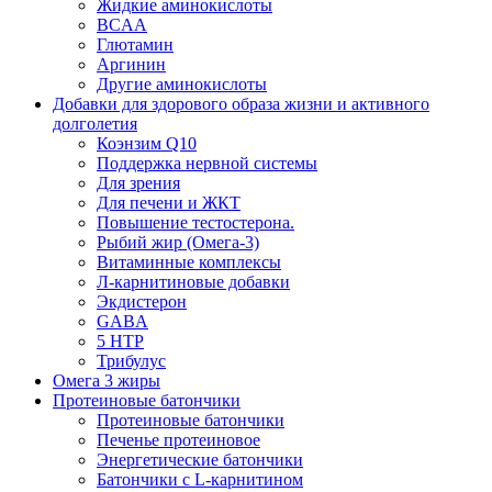
Жидкие аминокислоты
BCAA
Глютамин
Аргинин
Другие аминокислоты
Добавки для здорового образа жизни и активного
долголетия
Коэнзим Q10
Поддержка нервной системы
Для зрения
Для печени и ЖКТ
Повышение тестостерона.
Рыбий жир (Омега-3)
Витаминные комплексы
Л-карнитиновые добавки
Экдистерон
GABA
5 HTP
Трибулус
Омега 3 жиры
Протеиновые батончики
Протеиновые батончики
Печенье протеиновое
Энергетические батончики
Батончики с L-карнитином