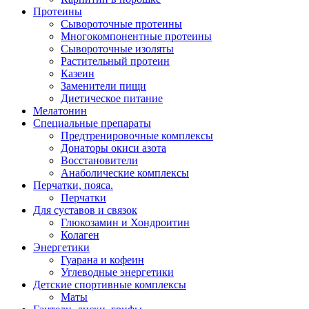
Протеины
Сывороточные протеины
Многокомпонентные протеины
Сывороточные изоляты
Растительный протеин
Казеин
Заменители пищи
Диетическое питание
Мелатонин
Специальные препараты
Предтренировочные комплексы
Донаторы окиси азота
Восстановители
Анаболические комплексы
Перчатки, пояса.
Перчатки
Для суставов и связок
Глюкозамин и Хондроитин
Колаген
Энергетики
Гуарана и кофеин
Углеводные энергетики
Детские спортивные комплексы
Маты