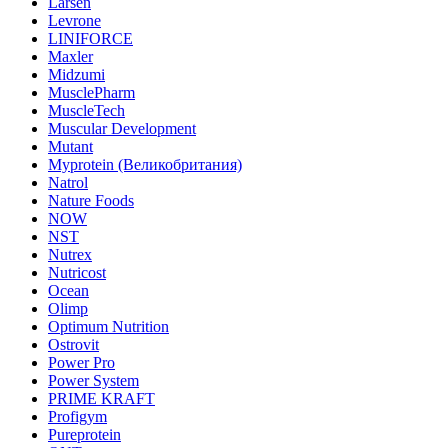
Larsen
Levrone
LINIFORCE
Maxler
Midzumi
MusclePharm
MuscleTech
Muscular Development
Mutant
Myprotein (Великобритания)
Natrol
Nature Foods
NOW
NST
Nutrex
Nutricost
Ocean
Olimp
Optimum Nutrition
Ostrovit
Power Pro
Power System
PRIME KRAFT
Profigym
Pureprotein