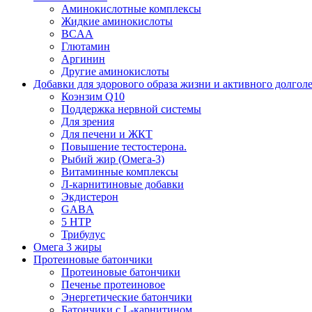
Аминокислотные комплексы
Жидкие аминокислоты
BCAA
Глютамин
Аргинин
Другие аминокислоты
Добавки для здорового образа жизни и активного долгол
Коэнзим Q10
Поддержка нервной системы
Для зрения
Для печени и ЖКТ
Повышение тестостерона.
Рыбий жир (Омега-3)
Витаминные комплексы
Л-карнитиновые добавки
Экдистерон
GABA
5 HTP
Трибулус
Омега 3 жиры
Протеиновые батончики
Протеиновые батончики
Печенье протеиновое
Энергетические батончики
Батончики с L-карнитином