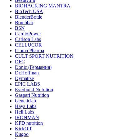
Beauty.Fit
BIOHACKING MANTRA
BioTech USA
BlenderBottle
Bombbar
BSN
CardioPower
Carlson Labs
CELLUCOR
Cloma Pharma
CULT SPORT NUTRITION
DFC
Donic (Германия)
Dr.Hoffman
Dymatize
EPIC LABS
Everbuild Nutrition
Gaspari Nutrition
Geneticlab
Haya Labs
Hell Labs
IRONMAN
KFD nutrition
KickOff
Kugoo