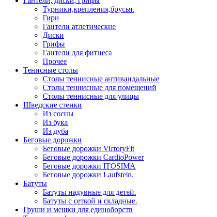
Гантели, диски, грифы
Турники,крепления,брусья.
Гири
Гантели атлетические
Диски
Грифы
Гантели для фитнеса
Прочее
Тенисные столы
Столы теннисные антивандальные
Столы теннисные для помещений
Столы теннисные для улицы
Шведские стенки
Из сосны
Из бука
Из дуба
Беговые дорожки
Беговые дорожки VictoryFit
Беговые дорожки CardioPower
Беговые дорожки ITOSIMA
Беговые дорожки Laufstein.
Батуты
Батуты надувные для детей.
Батуты с сеткой и складные.
Груши и мешки для единоборств