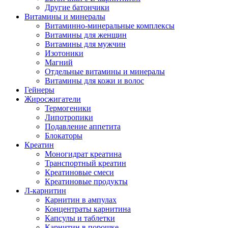
Другие батончики
Витамины и минералы
Витаминно-минеральные комплексы
Витамины для женщин
Витамины для мужчин
Изотоники
Магний
Отдельные витамины и минералы
Витамины для кожи и волос
Гейнеры
Жиросжигатели
Термогеники
Липотропики
Подавление аппетита
Блокаторы
Креатин
Моногидрат креатина
Транспортный креатин
Креатиновые смеси
Креатиновые продукты
Л-карнитин
Карнитин в ампулах
Концентраты карнитина
Капсулы и таблетки
Карнитин в порошке