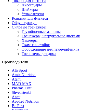
Товары для фитнеса
Aксессуары
Шейкеры
Утяжелители
Коврики для фитнеса
Обруч хулахуп
Силовые тренажеры.
Грузоблочные машины
Тренажеры, нагружаемые дисками
Хаммеры
Скамьи и стойки
Оборудование для пауэрлифтинга
Тренажеры для дома
Производители
AlivSport
Amix Nutrition
Atemi
MAD MAX
Pharma First
Shvedstenki
Antat
Applied Nutrition
Be First