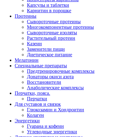
Капсулы и таблетки
Карнитин в порошке
Протеины
Сывороточные протеины
Многокомпонентные протеины
Сывороточные изоляты
Растительный протеин
Казеин
Заменители пищи
Диетическое питание
Мелатонин
Специальные препараты
Предтренировочные комплексы
Донаторы окиси азота
Восстановители
Анаболические комплексы
Перчатки, пояса.
Перчатки
Для суставов и связок
Глюкозамин и Хондроитин
Колаген
Энергетики
Гуарана и кофеин
Углеводные энергетики