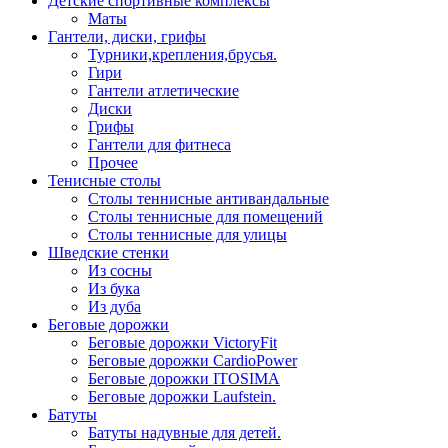
Детские спортивные комплексы
Маты
Гантели, диски, грифы
Турники,крепления,брусья.
Гири
Гантели атлетические
Диски
Грифы
Гантели для фитнеса
Прочее
Тенисные столы
Столы теннисные антивандальные
Столы теннисные для помещений
Столы теннисные для улицы
Шведские стенки
Из сосны
Из бука
Из дуба
Беговые дорожки
Беговые дорожки VictoryFit
Беговые дорожки CardioPower
Беговые дорожки ITOSIMA
Беговые дорожки Laufstein.
Батуты
Батуты надувные для детей.