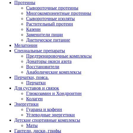
Протеины
Сывороточные протеины
Многокомпонентные протеины
Сывороточные изоляты
Растительный протеин
Казеин
Заменители пищи
Диетическое питание
Мелатонин
Специальные препараты
Предтренировочные комплексы
Донаторы окиси азота
Восстановители
Анаболические комплексы
Перчатки, пояса.
Перчатки
Для суставов и связок
Глюкозамин и Хондроитин
Колаген
Энергетики
Гуарана и кофеин
Углеводные энергетики
Детские спортивные комплексы
Маты
Гантели, диски, грифы