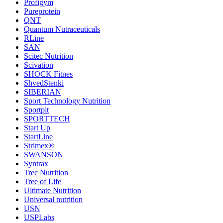
Profigym
Pureprotein
QNT
Quantum Nutraceuticals
RLine
SAN
Scitec Nutrition
Scivation
SHOCK Fitnes
ShvedStenki
SIBERIAN
Sport Technology Nutrition
Sportpit
SPORTTECH
Start Up
StartLine
Strimex®
SWANSON
Syntrax
Trec Nutrition
Tree of Life
Ultimate Nutrition
Universal nutrition
USN
USPLabs