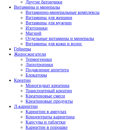
Другие батончики
Витамины и минералы
Витаминно-минеральные комплексы
Витамины для женщин
Витамины для мужчин
Изотоники
Магний
Отдельные витамины и минералы
Витамины для кожи и волос
Гейнеры
Жиросжигатели
Термогеники
Липотропики
Подавление аппетита
Блокаторы
Креатин
Моногидрат креатина
Транспортный креатин
Креатиновые смеси
Креатиновые продукты
Л-карнитин
Карнитин в ампулах
Концентраты карнитина
Капсулы и таблетки
Карнитин в порошке