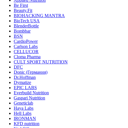
Applied Nutrition
Be First
Beauty.Fit
BIOHACKING MANTRA
BioTech USA
BlenderBottle
Bombbar
BSN
CardioPower
Carlson Labs
CELLUCOR
Cloma Pharma
CULT SPORT NUTRITION
DFC
Donic (Германия)
Dr.Hoffman
Dymatize
EPIC LABS
Everbuild Nutrition
Gaspari Nutrition
Geneticlab
Haya Labs
Hell Labs
IRONMAN
KFD nutrition