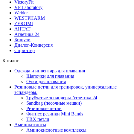
VictoryFit
VP Laboratory
Weider
WESTPHARM
ZEROMI
АНТАТ
Атлетика 24
Бишули
Диалог-Конверсия
Спринтер
Каталог
Одежда и инвентарь для плавания
Шапочки для плавания
Очки для плавания
Резиновые петли для тренировок, универсальные
эспандеры.
Трубчатые эспандеры Атлетика 24
Sandbag (песочные мешки)
Резиновые петли
Фитнес резинки Mini Bands
TRX петли
Аминокислоты
Аминокислотные комплексы