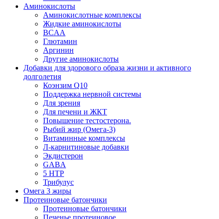
Аминокислоты
Аминокислотные комплексы
Жидкие аминокислоты
BCAA
Глютамин
Аргинин
Другие аминокислоты
Добавки для здорового образа жизни и активного
долголетия
Коэнзим Q10
Поддержка нервной системы
Для зрения
Для печени и ЖКТ
Повышение тестостерона.
Рыбий жир (Омега-3)
Витаминные комплексы
Л-карнитиновые добавки
Экдистерон
GABA
5 HTP
Трибулус
Омега 3 жиры
Протеиновые батончики
Протеиновые батончики
Печенье протеиновое