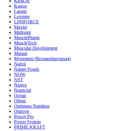
KickOff
Kugoo
Larsen
Levrone
LINIFORCE
Maxler
Midzumi
MusclePharm
MuscleTech
Muscular Development
Mutant
Myprotein (Великобритания)
Natrol
Nature Foods
NOW
NST
Nutrex
Nutricost
Ocean
Olimp
Optimum Nutrition
Ostrovit
Power Pro
Power System
PRIME KRAFT