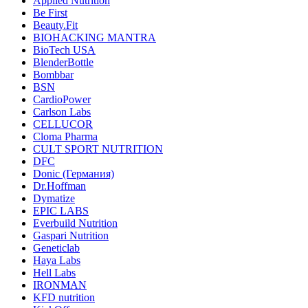
Applied Nutrition
Be First
Beauty.Fit
BIOHACKING MANTRA
BioTech USA
BlenderBottle
Bombbar
BSN
CardioPower
Carlson Labs
CELLUCOR
Cloma Pharma
CULT SPORT NUTRITION
DFC
Donic (Германия)
Dr.Hoffman
Dymatize
EPIC LABS
Everbuild Nutrition
Gaspari Nutrition
Geneticlab
Haya Labs
Hell Labs
IRONMAN
KFD nutrition