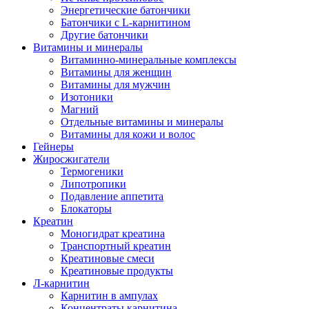
Энергетические батончики
Батончики с L-карнитином
Другие батончики
Витамины и минералы
Витаминно-минеральные комплексы
Витамины для женщин
Витамины для мужчин
Изотоники
Магний
Отдельные витамины и минералы
Витамины для кожи и волос
Гейнеры
Жиросжигатели
Термогеники
Липотропики
Подавление аппетита
Блокаторы
Креатин
Моногидрат креатина
Транспортный креатин
Креатиновые смеси
Креатиновые продукты
Л-карнитин
Карнитин в ампулах
Концентраты карнитина