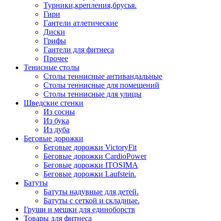
Турники,крепления,брусья.
Гири
Гантели атлетические
Диски
Грифы
Гантели для фитнеса
Прочее
Тенисные столы
Столы теннисные антивандальные
Столы теннисные для помещений
Столы теннисные для улицы
Шведские стенки
Из сосны
Из бука
Из дуба
Беговые дорожки
Беговые дорожки VictoryFit
Беговые дорожки CardioPower
Беговые дорожки ITOSIMA
Беговые дорожки Laufstein.
Батуты
Батуты надувные для детей.
Батуты с сеткой и складные.
Груши и мешки для единоборств
Товары для фитнеса