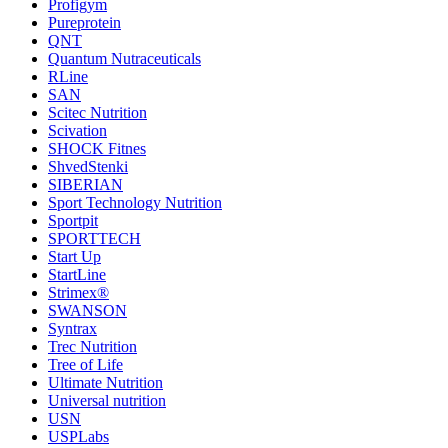
Profigym
Pureprotein
QNT
Quantum Nutraceuticals
RLine
SAN
Scitec Nutrition
Scivation
SHOCK Fitnes
ShvedStenki
SIBERIAN
Sport Technology Nutrition
Sportpit
SPORTTECH
Start Up
StartLine
Strimex®
SWANSON
Syntrax
Trec Nutrition
Tree of Life
Ultimate Nutrition
Universal nutrition
USN
USPLabs