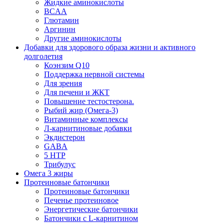
Жидкие аминокислоты
BCAA
Глютамин
Аргинин
Другие аминокислоты
Добавки для здорового образа жизни и активного
долголетия
Коэнзим Q10
Поддержка нервной системы
Для зрения
Для печени и ЖКТ
Повышение тестостерона.
Рыбий жир (Омега-3)
Витаминные комплексы
Л-карнитиновые добавки
Экдистерон
GABA
5 HTP
Трибулус
Омега 3 жиры
Протеиновые батончики
Протеиновые батончики
Печенье протеиновое
Энергетические батончики
Батончики с L-карнитином