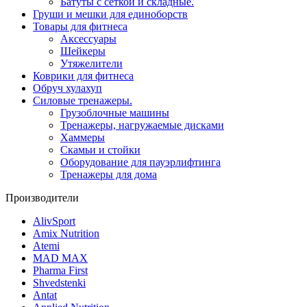
Батуты с сеткой и складные.
Груши и мешки для единоборств
Товары для фитнеса
Aксессуары
Шейкеры
Утяжелители
Коврики для фитнеса
Обруч хулахуп
Силовые тренажеры.
Грузоблочные машины
Тренажеры, нагружаемые дисками
Хаммеры
Скамьи и стойки
Оборудование для пауэрлифтинга
Тренажеры для дома
Производители
AlivSport
Amix Nutrition
Atemi
MAD MAX
Pharma First
Shvedstenki
Antat