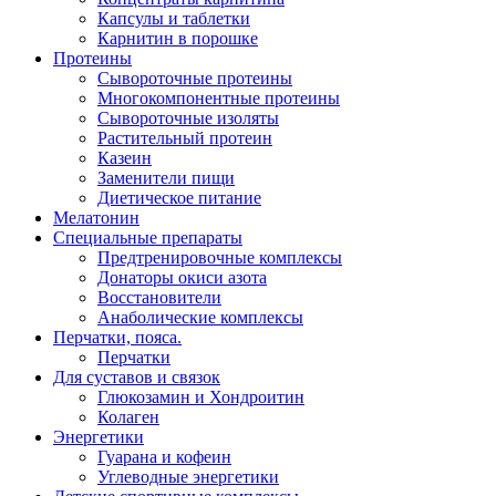
Капсулы и таблетки
Карнитин в порошке
Протеины
Сывороточные протеины
Многокомпонентные протеины
Сывороточные изоляты
Растительный протеин
Казеин
Заменители пищи
Диетическое питание
Мелатонин
Специальные препараты
Предтренировочные комплексы
Донаторы окиси азота
Восстановители
Анаболические комплексы
Перчатки, пояса.
Перчатки
Для суставов и связок
Глюкозамин и Хондроитин
Колаген
Энергетики
Гуарана и кофеин
Углеводные энергетики