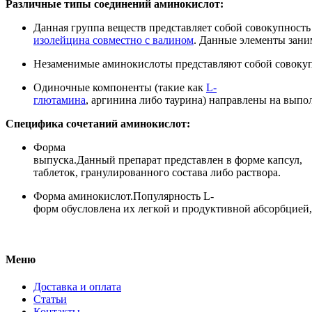
Различные
типы
соединений
аминокислот:
Данная
группа
веществ
представляет
собой
совокупность
изолейцина
совместно
с
валином
.
Данные
элементы
зани
Незаменимые
аминокислоты
представляют
собой
совоку
Одиночные
компоненты
(такие как
L-
глютамина
,
аргинина
либо
таурина)
направлены
на
выпо
Специфика
сочетаний
аминокислот:
Форма
выпуска.
Данный
препарат
представлен
в
форме
капсул,
таблеток,
гранулированного
состава
либо
раствора.
Форма аминокислот.
Популярность
L-
форм
обусловлена
их
легкой
и
продуктивной
абсорбцией,
Меню
Доставка и оплата
Статьи
Контакты