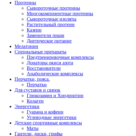
Протеины
Сывороточные протеины
Многокомпонентные протеины
Сывороточные изоляты
Растительный протеин
Казеин
Заменители пищи
Диетическое питание
Мелатонин
Специальные препараты
Предтренировочные комплексы
Донаторы окиси азота
Восстановители
Анаболические комплексы
Перчатки, пояса.
Перчатки
Для суставов и связок
Глюкозамин и Хондроитин
Колаген
Энергетики
Гуарана и кофеин
Углеводные энергетики
Детские спортивные комплексы
Маты
Гантели, диски, грифы