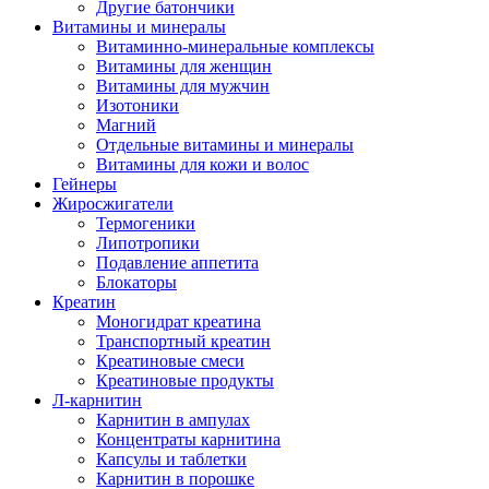
Другие батончики
Витамины и минералы
Витаминно-минеральные комплексы
Витамины для женщин
Витамины для мужчин
Изотоники
Магний
Отдельные витамины и минералы
Витамины для кожи и волос
Гейнеры
Жиросжигатели
Термогеники
Липотропики
Подавление аппетита
Блокаторы
Креатин
Моногидрат креатина
Транспортный креатин
Креатиновые смеси
Креатиновые продукты
Л-карнитин
Карнитин в ампулах
Концентраты карнитина
Капсулы и таблетки
Карнитин в порошке