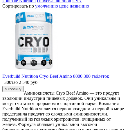
Ultimate Nutrition
Universal nutrition
USN
Сортировать по
умолчанию
цене
названию
Everbuild Nutrition Cryo Beef Amino 8000 300 таблеток
300таб
2 540
руб
Аминокислоты Cryo Beef Amino — это продукт
эволюции индустрии пищевых добавок.
Они уникальны и
могут считаться прорывом в спортивной науке.
Компания
Everbuild Nutrition является первопроходцем и первой в мире
представила продукт со сложными аминокислотами,
полученный из говяжьих эритроцитов, очищенных от
железа.
Формула обладает уникальной высокой
биодоступностью, которая обусловлена в основном высоким