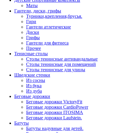
Детские спортивные комплексы
Маты
Гантели, диски, грифы
Турники,крепления,брусья.
Гири
Гантели атлетические
Диски
Грифы
Гантели для фитнеса
Прочее
Тенисные столы
Столы теннисные антивандальные
Столы теннисные для помещений
Столы теннисные для улицы
Шведские стенки
Из сосны
Из бука
Из дуба
Беговые дорожки
Беговые дорожки VictoryFit
Беговые дорожки CardioPower
Беговые дорожки ITOSIMA
Беговые дорожки Laufstein.
Батуты
Батуты надувные для детей.