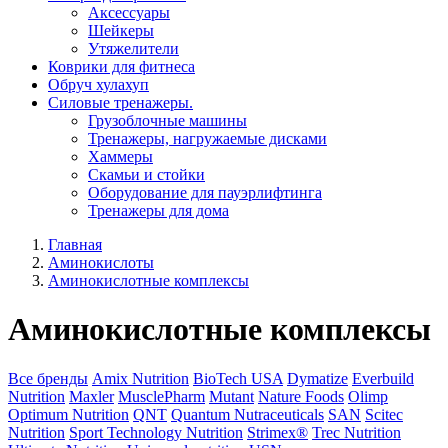
Aксессуары
Шейкеры
Утяжелители
Коврики для фитнеса
Обруч хулахуп
Силовые тренажеры.
Грузоблочные машины
Тренажеры, нагружаемые дисками
Хаммеры
Скамьи и стойки
Оборудование для пауэрлифтинга
Тренажеры для дома
Главная
Аминокислоты
Аминокислотные комплексы
Аминокислотные комплексы
Все бренды
Amix Nutrition
BioTech USA
Dymatize
Everbuild
Nutrition
Maxler
MusclePharm
Mutant
Nature Foods
Olimp
Optimum Nutrition
QNT
Quantum Nutraceuticals
SAN
Scitec
Nutrition
Sport Technology Nutrition
Strimex®
Trec Nutrition