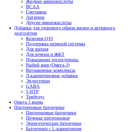
Жидкие аминокислоты
BCAA
Глютамин
Аргинин
Другие аминокислоты
Добавки для здорового образа жизни и активного
долголетия
Коэнзим Q10
Поддержка нервной системы
Для зрения
Для печени и ЖКТ
Повышение тестостерона.
Рыбий жир (Омега-3)
Витаминные комплексы
Л-карнитиновые добавки
Экдистерон
GABA
5 HTP
Трибулус
Омега 3 жиры
Протеиновые батончики
Протеиновые батончики
Печенье протеиновое
Энергетические батончики
Батончики с L-карнитином