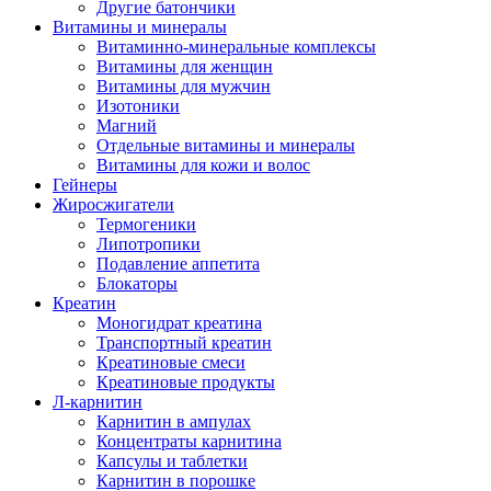
Другие батончики
Витамины и минералы
Витаминно-минеральные комплексы
Витамины для женщин
Витамины для мужчин
Изотоники
Магний
Отдельные витамины и минералы
Витамины для кожи и волос
Гейнеры
Жиросжигатели
Термогеники
Липотропики
Подавление аппетита
Блокаторы
Креатин
Моногидрат креатина
Транспортный креатин
Креатиновые смеси
Креатиновые продукты
Л-карнитин
Карнитин в ампулах
Концентраты карнитина
Капсулы и таблетки
Карнитин в порошке