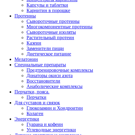
Капсулы и таблетки
Карнитин в порошке
Протеины
Сывороточные протеины
Многокомпонентные протеины
Сывороточные изоляты
Растительный протеин
Казеин
Заменители пищи
Диетическое питание
Мелатонин
Специальные препараты
Предтренировочные комплексы
Донаторы окиси азота
Восстановители
Анаболические комплексы
Перчатки, пояса.
Перчатки
Для суставов и связок
Глюкозамин и Хондроитин
Колаген
Энергетики
Гуарана и кофеин
Углеводные энергетики