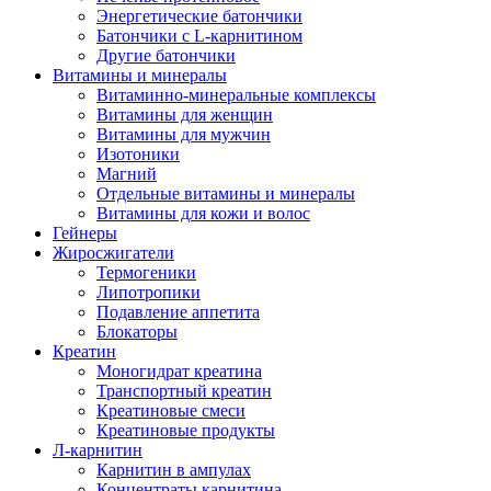
Энергетические батончики
Батончики с L-карнитином
Другие батончики
Витамины и минералы
Витаминно-минеральные комплексы
Витамины для женщин
Витамины для мужчин
Изотоники
Магний
Отдельные витамины и минералы
Витамины для кожи и волос
Гейнеры
Жиросжигатели
Термогеники
Липотропики
Подавление аппетита
Блокаторы
Креатин
Моногидрат креатина
Транспортный креатин
Креатиновые смеси
Креатиновые продукты
Л-карнитин
Карнитин в ампулах
Концентраты карнитина