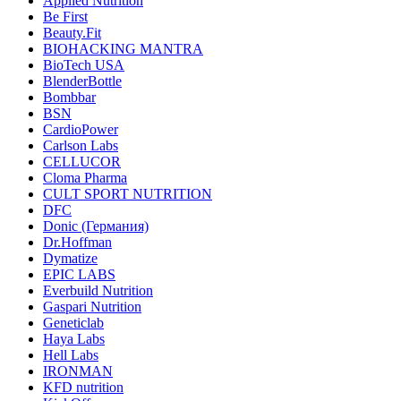
Applied Nutrition
Be First
Beauty.Fit
BIOHACKING MANTRA
BioTech USA
BlenderBottle
Bombbar
BSN
CardioPower
Carlson Labs
CELLUCOR
Cloma Pharma
CULT SPORT NUTRITION
DFC
Donic (Германия)
Dr.Hoffman
Dymatize
EPIC LABS
Everbuild Nutrition
Gaspari Nutrition
Geneticlab
Haya Labs
Hell Labs
IRONMAN
KFD nutrition