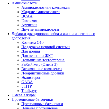
Аминокислоты
Аминокислотные комплексы
Жидкие аминокислоты
BCAA
Глютамин
Аргинин
Другие аминокислоты
Добавки для здорового образа жизни и активного
долголетия
Коэнзим Q10
Поддержка нервной системы
Для зрения
Для печени и ЖКТ
Повышение тестостерона.
Рыбий жир (Омега-3)
Витаминные комплексы
Л-карнитиновые добавки
Экдистерон
GABA
5 HTP
Трибулус
Омега 3 жиры
Протеиновые батончики
Протеиновые батончики
Печенье протеиновое