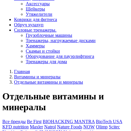
Aксессуары
Шейкеры
Утяжелители
Коврики для фитнеса
Обруч хулахуп
Силовые тренажеры.
Грузоблочные машины
Тренажеры, нагружаемые дисками
Хаммеры
Скамьи и стойки
Оборудование для пауэрлифтинга
Тренажеры для дома
Главная
Витамины и минералы
Отдельные витамины и минералы
Отдельные витамины и
минералы
Все бренды
Be First
BIOHACKING MANTRA
BioTech USA
KFD nutrition
Maxler
Natrol
Nature Foods
NOW
Olimp
Scitec