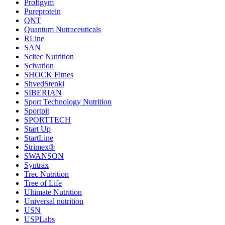
Profigym
Pureprotein
QNT
Quantum Nutraceuticals
RLine
SAN
Scitec Nutrition
Scivation
SHOCK Fitnes
ShvedStenki
SIBERIAN
Sport Technology Nutrition
Sportpit
SPORTTECH
Start Up
StartLine
Strimex®
SWANSON
Syntrax
Trec Nutrition
Tree of Life
Ultimate Nutrition
Universal nutrition
USN
USPLabs