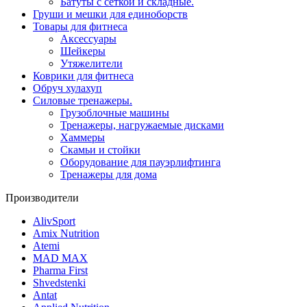
Батуты с сеткой и складные.
Груши и мешки для единоборств
Товары для фитнеса
Aксессуары
Шейкеры
Утяжелители
Коврики для фитнеса
Обруч хулахуп
Силовые тренажеры.
Грузоблочные машины
Тренажеры, нагружаемые дисками
Хаммеры
Скамьи и стойки
Оборудование для пауэрлифтинга
Тренажеры для дома
Производители
AlivSport
Amix Nutrition
Atemi
MAD MAX
Pharma First
Shvedstenki
Antat