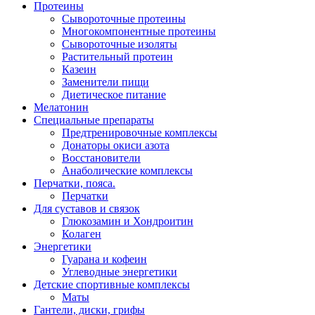
Протеины
Сывороточные протеины
Многокомпонентные протеины
Сывороточные изоляты
Растительный протеин
Казеин
Заменители пищи
Диетическое питание
Мелатонин
Специальные препараты
Предтренировочные комплексы
Донаторы окиси азота
Восстановители
Анаболические комплексы
Перчатки, пояса.
Перчатки
Для суставов и связок
Глюкозамин и Хондроитин
Колаген
Энергетики
Гуарана и кофеин
Углеводные энергетики
Детские спортивные комплексы
Маты
Гантели, диски, грифы