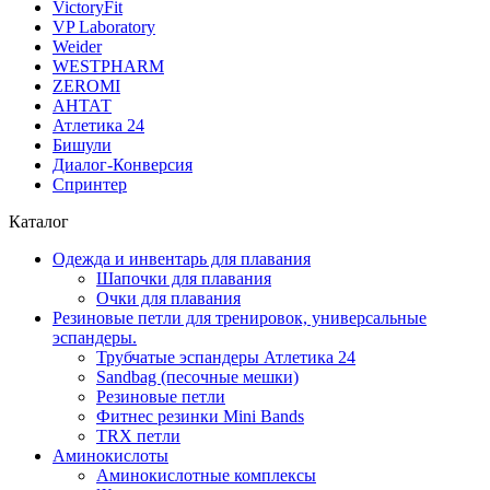
VictoryFit
VP Laboratory
Weider
WESTPHARM
ZEROMI
АНТАТ
Атлетика 24
Бишули
Диалог-Конверсия
Спринтер
Каталог
Одежда и инвентарь для плавания
Шапочки для плавания
Очки для плавания
Резиновые петли для тренировок, универсальные
эспандеры.
Трубчатые эспандеры Атлетика 24
Sandbag (песочные мешки)
Резиновые петли
Фитнес резинки Mini Bands
TRX петли
Аминокислоты
Аминокислотные комплексы