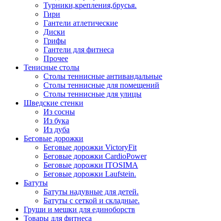
Турники,крепления,брусья.
Гири
Гантели атлетические
Диски
Грифы
Гантели для фитнеса
Прочее
Тенисные столы
Столы теннисные антивандальные
Столы теннисные для помещений
Столы теннисные для улицы
Шведские стенки
Из сосны
Из бука
Из дуба
Беговые дорожки
Беговые дорожки VictoryFit
Беговые дорожки CardioPower
Беговые дорожки ITOSIMA
Беговые дорожки Laufstein.
Батуты
Батуты надувные для детей.
Батуты с сеткой и складные.
Груши и мешки для единоборств
Товары для фитнеса