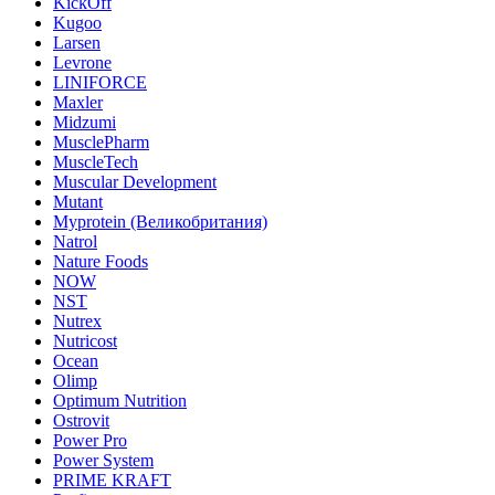
KickOff
Kugoo
Larsen
Levrone
LINIFORCE
Maxler
Midzumi
MusclePharm
MuscleTech
Muscular Development
Mutant
Myprotein (Великобритания)
Natrol
Nature Foods
NOW
NST
Nutrex
Nutricost
Ocean
Olimp
Optimum Nutrition
Ostrovit
Power Pro
Power System
PRIME KRAFT