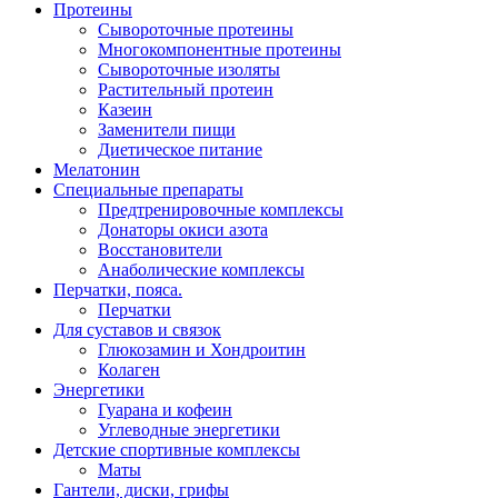
Протеины
Сывороточные протеины
Многокомпонентные протеины
Сывороточные изоляты
Растительный протеин
Казеин
Заменители пищи
Диетическое питание
Мелатонин
Специальные препараты
Предтренировочные комплексы
Донаторы окиси азота
Восстановители
Анаболические комплексы
Перчатки, пояса.
Перчатки
Для суставов и связок
Глюкозамин и Хондроитин
Колаген
Энергетики
Гуарана и кофеин
Углеводные энергетики
Детские спортивные комплексы
Маты
Гантели, диски, грифы