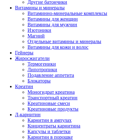
Другие батончики
Витамины и минералы
Витаминно-минеральные комплексы
Витамины для женщин
Витамины для мужчин
Изотоники
Магний
Отдельные витамины и минералы
Витамины для кожи и волос
Гейнеры
Жиросжигатели
Термогеники
Липотропики
Подавление аппетита
Блокаторы
Креатин
Моногидрат креатина
Транспортный креатин
Креатиновые смеси
Креатиновые продукты
Л-карнитин
Карнитин в ампулах
Концентраты карнитина
Капсулы и таблетки
Карнитин в порошке