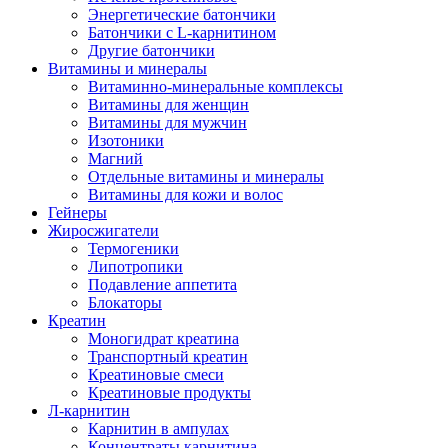
Энергетические батончики
Батончики с L-карнитином
Другие батончики
Витамины и минералы
Витаминно-минеральные комплексы
Витамины для женщин
Витамины для мужчин
Изотоники
Магний
Отдельные витамины и минералы
Витамины для кожи и волос
Гейнеры
Жиросжигатели
Термогеники
Липотропики
Подавление аппетита
Блокаторы
Креатин
Моногидрат креатина
Транспортный креатин
Креатиновые смеси
Креатиновые продукты
Л-карнитин
Карнитин в ампулах
Концентраты карнитина