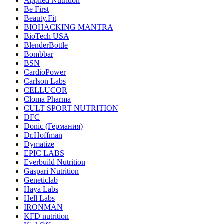
Applied Nutrition
Be First
Beauty.Fit
BIOHACKING MANTRA
BioTech USA
BlenderBottle
Bombbar
BSN
CardioPower
Carlson Labs
CELLUCOR
Cloma Pharma
CULT SPORT NUTRITION
DFC
Donic (Германия)
Dr.Hoffman
Dymatize
EPIC LABS
Everbuild Nutrition
Gaspari Nutrition
Geneticlab
Haya Labs
Hell Labs
IRONMAN
KFD nutrition