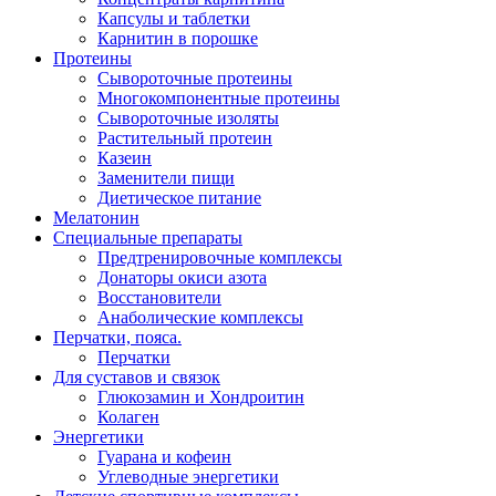
Капсулы и таблетки
Карнитин в порошке
Протеины
Сывороточные протеины
Многокомпонентные протеины
Сывороточные изоляты
Растительный протеин
Казеин
Заменители пищи
Диетическое питание
Мелатонин
Специальные препараты
Предтренировочные комплексы
Донаторы окиси азота
Восстановители
Анаболические комплексы
Перчатки, пояса.
Перчатки
Для суставов и связок
Глюкозамин и Хондроитин
Колаген
Энергетики
Гуарана и кофеин
Углеводные энергетики