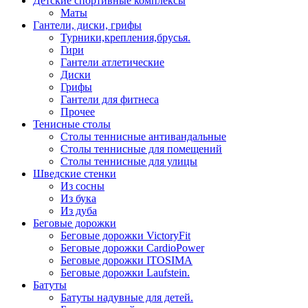
Детские спортивные комплексы
Маты
Гантели, диски, грифы
Турники,крепления,брусья.
Гири
Гантели атлетические
Диски
Грифы
Гантели для фитнеса
Прочее
Тенисные столы
Столы теннисные антивандальные
Столы теннисные для помещений
Столы теннисные для улицы
Шведские стенки
Из сосны
Из бука
Из дуба
Беговые дорожки
Беговые дорожки VictoryFit
Беговые дорожки CardioPower
Беговые дорожки ITOSIMA
Беговые дорожки Laufstein.
Батуты
Батуты надувные для детей.