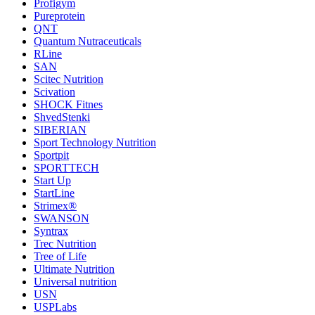
Profigym
Pureprotein
QNT
Quantum Nutraceuticals
RLine
SAN
Scitec Nutrition
Scivation
SHOCK Fitnes
ShvedStenki
SIBERIAN
Sport Technology Nutrition
Sportpit
SPORTTECH
Start Up
StartLine
Strimex®
SWANSON
Syntrax
Trec Nutrition
Tree of Life
Ultimate Nutrition
Universal nutrition
USN
USPLabs