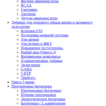
Жидкие аминокислоты
BCAA
Глютамин
Аргинин
Другие аминокислоты
Добавки для здорового образа жизни и активного
долголетия
Коэнзим Q10
Поддержка нервной системы
Для зрения
Для печени и ЖКТ
Повышение тестостерона.
Рыбий жир (Омега-3)
Витаминные комплексы
Л-карнитиновые добавки
Экдистерон
GABA
5 HTP
Трибулус
Омега 3 жиры
Протеиновые батончики
Протеиновые батончики
Печенье протеиновое
Энергетические батончики
Батончики с L-карнитином