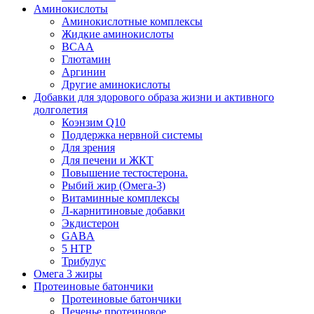
Аминокислоты
Аминокислотные комплексы
Жидкие аминокислоты
BCAA
Глютамин
Аргинин
Другие аминокислоты
Добавки для здорового образа жизни и активного
долголетия
Коэнзим Q10
Поддержка нервной системы
Для зрения
Для печени и ЖКТ
Повышение тестостерона.
Рыбий жир (Омега-3)
Витаминные комплексы
Л-карнитиновые добавки
Экдистерон
GABA
5 HTP
Трибулус
Омега 3 жиры
Протеиновые батончики
Протеиновые батончики
Печенье протеиновое