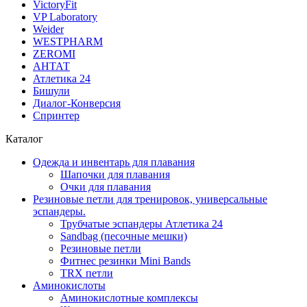
VictoryFit
VP Laboratory
Weider
WESTPHARM
ZEROMI
АНТАТ
Атлетика 24
Бишули
Диалог-Конверсия
Спринтер
Каталог
Одежда и инвентарь для плавания
Шапочки для плавания
Очки для плавания
Резиновые петли для тренировок, универсальные
эспандеры.
Трубчатые эспандеры Атлетика 24
Sandbag (песочные мешки)
Резиновые петли
Фитнес резинки Mini Bands
TRX петли
Аминокислоты
Аминокислотные комплексы