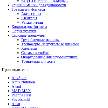
Батуты с сеткой и складные.
Груши и мешки для единоборств
Товары для фитнеса
Aксессуары
Шейкеры
Утяжелители
Коврики для фитнеса
Обруч хулахуп
Силовые тренажеры.
Грузоблочные машины
Тренажеры, нагружаемые дисками
Хаммеры
Скамьи и стойки
Оборудование для пауэрлифтинга
Тренажеры для дома
Производители
AlivSport
Amix Nutrition
Atemi
MAD MAX
Pharma First
Shvedstenki
Antat