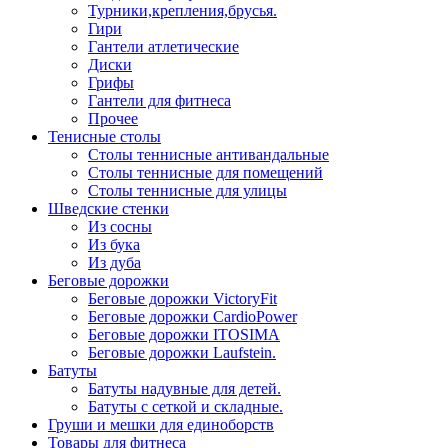
Турники,крепления,брусья.
Гири
Гантели атлетические
Диски
Грифы
Гантели для фитнеса
Прочее
Тенисные столы
Столы теннисные антивандальные
Столы теннисные для помещений
Столы теннисные для улицы
Шведские стенки
Из сосны
Из бука
Из дуба
Беговые дорожки
Беговые дорожки VictoryFit
Беговые дорожки CardioPower
Беговые дорожки ITOSIMA
Беговые дорожки Laufstein.
Батуты
Батуты надувные для детей.
Батуты с сеткой и складные.
Груши и мешки для единоборств
Товары для фитнеса