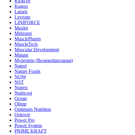
KickOff
Kugoo
Larsen
Levrone
LINIFORCE
Maxler
Midzumi
MusclePharm
MuscleTech
Muscular Development
Mutant
Myprotein (Великобритания)
Natrol
Nature Foods
NOW
NST
Nutrex
Nutricost
Ocean
Olimp
Optimum Nutrition
Ostrovit
Power Pro
Power System
PRIME KRAFT